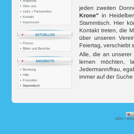
Angebote
Über uns
jeden zweiten Donn
Links + Partnerinfos
Krone"
in Heidelb
Kontakt
Stammtisch. Hier k
Impressum
Kontakt treten, die 
AKTUELLES
über unseren Verei
Presse
Feiertag, verschiebt
Bilder und Berichte
Alle, die an unserer
lernen möchten, l
ANGEBOTE
Jedermann/frau, egal 
Beratung
Hilfe
immer auf der Suche 
Freizeiten
Stammtisch
AIDS + Kin